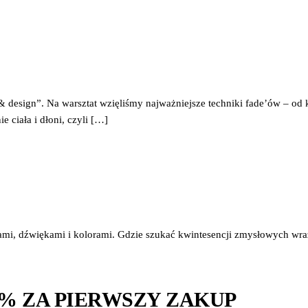
& design”. Na warsztat wzięliśmy najważniejsze techniki fade’ów – o
 ciała i dłoni, czyli […]
tami, dźwiękami i kolorami. Gdzie szukać kwintesencji zmysłowych wr
0% ZA PIERWSZY ZAKUP