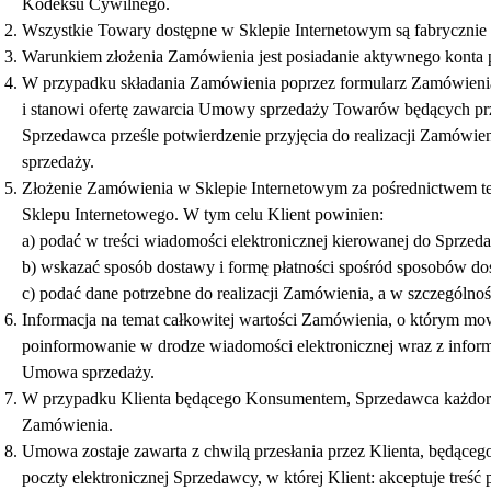
Kodeksu Cywilnego.
Wszystkie Towary dostępne w Sklepie Internetowym są fabrycznie 
Warunkiem złożenia Zamówienia jest posiadanie aktywnego konta p
W przypadku składania Zamówienia poprzez formularz Zamówienia d
i stanowi ofertę zawarcia Umowy sprzedaży Towarów będących przed
Sprzedawca prześle potwierdzenie przyjęcia do realizacji Zamówien
sprzedaży.
Złożenie Zamówienia w Sklepie Internetowym za pośrednictwem tel
Sklepu Internetowego. W tym celu Klient powinien:
a) podać w treści wiadomości elektronicznej kierowanej do Sprzed
b) wskazać sposób dostawy i formę płatności spośród sposobów dost
c) podać dane potrzebne do realizacji Zamówienia, a w szczególnośc
Informacja na temat całkowitej wartości Zamówienia, o którym m
poinformowanie w drodze wiadomości elektronicznej wraz z inform
Umowa sprzedaży.
W przypadku Klienta będącego Konsumentem, Sprzedawca każdoraz
Zamówienia.
Umowa zostaje zawarta z chwilą przesłania przez Klienta, będąc
poczty elektronicznej Sprzedawcy, w której Klient: akceptuje treś