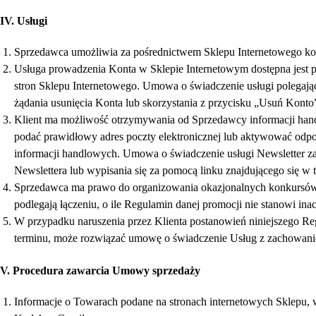
IV. Usługi
Sprzedawca umożliwia za pośrednictwem Sklepu Internetowego korz
Usługa prowadzenia Konta w Sklepie Internetowym dostępna jest po 
stron Sklepu Internetowego. Umowa o świadczenie usługi polegając
żądania usunięcia Konta lub skorzystania z przycisku „Usuń Konto
Klient ma możliwość otrzymywania od Sprzedawcy informacji handl
podać prawidłowy adres poczty elektronicznej lub aktywować odpo
informacji handlowych. Umowa o świadczenie usługi Newsletter zawi
Newslettera lub wypisania się za pomocą linku znajdującego się w 
Sprzedawca ma prawo do organizowania okazjonalnych konkursów i
podlegają łączeniu, o ile Regulamin danej promocji nie stanowi inac
W przypadku naruszenia przez Klienta postanowień niniejszego R
terminu, może rozwiązać umowę o świadczenie Usług z zachowan
V. Procedura zawarcia Umowy sprzedaży
Informacje o Towarach podane na stronach internetowych Sklepu, w