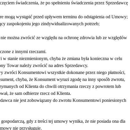
częciem świadczenia, że po spełnieniu świadczenia przez Sprzedawcę
tóre mogą wystąpić przed upływem terminu do odstąpienia od Umowy;
cy zaspokojeniu jego zindywidualizowanych potrzeb;
 nie można zwrócić ze względu na ochronę zdrowia lub ze względów
ączone z innymi rzeczami.
i w stanie niezmienionym, chyba że zmiana była konieczna w celu
piony Towar należy zwrócić na adres Sprzedawcy.
wy zwróci Konsumentowi wszystkie dokonane przez niego płatności,
nsument, chyba, że Konsument wyrazi zgodę na inny sposób zwrotu,
zymanych od Klienta do chwili otrzymania rzeczy z powrotem lub
wał, że sam odbierze rzecz od Klienta.
zedawca nie jest zobowiązany do zwrotu Konsumentowi poniesionych
ospodarczą, gdy z treści tej umowy wynika, że nie posiada ona dla
umowy nie przysługuje.