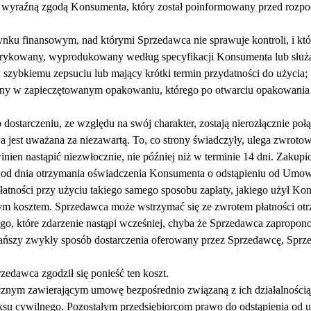
za wyraźną zgodą Konsumenta, który został poinformowany przed rozpo
ynku finansowym, nad którymi Sprzedawca nie sprawuje kontroli, i k
brykowany, wyprodukowany według specyfikacji Konsumenta lub służą
szybkiemu zepsuciu lub mający krótki termin przydatności do użycia;
zany w zapieczętowanym opakowaniu, którego po otwarciu opakowania
dostarczeniu, ze względu na swój charakter, zostają nierozłącznie poł
est uważana za niezawartą. To, co strony świadczyły, ulega zwrotow
inien nastąpić niezwłocznie, nie później niż w terminie 14 dni. Zaku
ni od dnia otrzymania oświadczenia Konsumenta o odstąpieniu od Umo
atności przy użyciu takiego samego sposobu zapłaty, jakiego użył Ko
nym kosztem. Sprzedawca może wstrzymać się ze zwrotem płatności otr
ego, które zdarzenie nastąpi wcześniej, chyba że Sprzedawca zapropono
jtańszy zwykły sposób dostarczenia oferowany przez Sprzedawcę, Spr
zedawca zgodził się ponieść ten koszt.
nym zawierającym umowę bezpośrednio związaną z ich działalnością g
ksu cywilnego. Pozostałym przedsiębiorcom prawo do odstąpienia od 