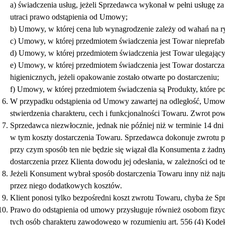
a) świadczenia usług, jeżeli Sprzedawca wykonał w pełni usługę 
utraci prawo odstąpienia od Umowy;
b) Umowy, w której cena lub wynagrodzenie zależy od wahań na r
c) Umowy, w której przedmiotem świadczenia jest Towar nieprefa
d) Umowy, w której przedmiotem świadczenia jest Towar ulegający 
e) Umowy, w której przedmiotem świadczenia jest Towar dostarc
higienicznych, jeżeli opakowanie zostało otwarte po dostarczeniu;
f) Umowy, w której przedmiotem świadczenia są Produkty, które po 
W przypadku odstąpienia od Umowy zawartej na odległość, Umowa j
stwierdzenia charakteru, cech i funkcjonalności Towaru. Zwrot pow
Sprzedawca niezwłocznie, jednak nie później niż w terminie 14 d
w tym koszty dostarczenia Towaru. Sprzedawca dokonuje zwrotu pł
przy czym sposób ten nie będzie się wiązał dla Konsumenta z żad
dostarczenia przez Klienta dowodu jej odesłania, w zależności od t
Jeżeli Konsument wybrał sposób dostarczenia Towaru inny niż na
przez niego dodatkowych kosztów.
Klient ponosi tylko bezpośredni koszt zwrotu Towaru, chyba że Spr
Prawo do odstąpienia od umowy przysługuje również osobom fizycz
tych osób charakteru zawodowego w rozumieniu art. 556 (4) Kode