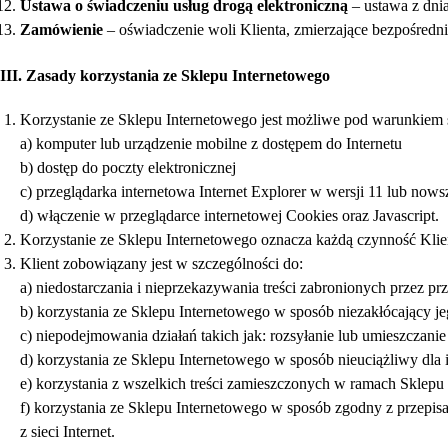
Ustawa o świadczeniu usług drogą elektroniczną
– ustawa z dnia
Zamówienie
– oświadczenie woli Klienta, zmierzające bezpośredni
III. Zasady korzystania ze Sklepu Internetowego
Korzystanie ze Sklepu Internetowego jest możliwe pod warunkiem s
a) komputer lub urządzenie mobilne z dostępem do Internetu
b) dostęp do poczty elektronicznej
c) przeglądarka internetowa Internet Explorer w wersji 11 lub nows
d) włączenie w przeglądarce internetowej Cookies oraz Javascript.
Korzystanie ze Sklepu Internetowego oznacza każdą czynność Klient
Klient zobowiązany jest w szczególności do:
a) niedostarczania i nieprzekazywania treści zabronionych przez pr
b) korzystania ze Sklepu Internetowego w sposób niezakłócający 
c) niepodejmowania działań takich jak: rozsyłanie lub umieszczan
d) korzystania ze Sklepu Internetowego w sposób nieuciążliwy dla
e) korzystania z wszelkich treści zamieszczonych w ramach Sklepu
f) korzystania ze Sklepu Internetowego w sposób zgodny z przepis
z sieci Internet.