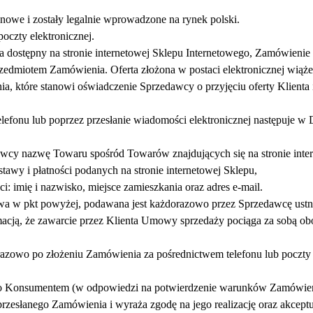
nowe i zostały legalnie wprowadzone na rynek polski.
oczty elektronicznej.
ostępny na stronie internetowej Sklepu Internetowego, Zamówienie z
miotem Zamówienia. Oferta złożona w postaci elektronicznej wiąże Kli
ia, które stanowi oświadczenie Sprzedawcy o przyjęciu oferty Klienta 
efonu lub poprzez przesłanie wiadomości elektronicznej następuje w 
awcy nazwę Towaru spośród Towarów znajdujących się na stronie intern
awy i płatności podanych na stronie internetowej Sklepu,
i: imię i nazwisko, miejsce zamieszkania oraz adres e-mail.
owa w pkt powyżej, podawana jest każdorazowo przez Sprzedawcę ustn
acją, że zawarcie przez Klienta Umowy sprzedaży pociąga za sobą obo
owo po złożeniu Zamówienia za pośrednictwem telefonu lub poczty e
ego Konsumentem (w odpowiedzi na potwierdzenie warunków Zamówieni
ć przesłanego Zamówienia i wyraża zgodę na jego realizację oraz akcep