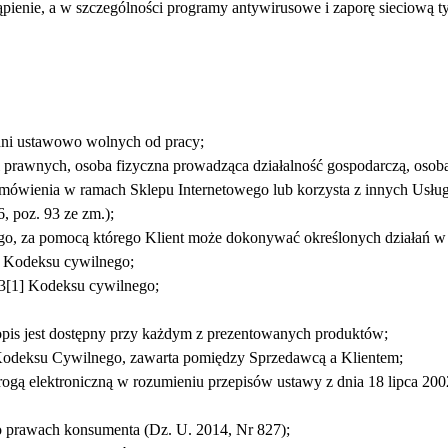
ąpienie, a w szczególności programy antywirusowe i zaporę sieciową ty
 dni ustawowo wolnych od pracy;
i prawnych, osoba fizyczna prowadząca działalność gospodarczą, osoba
amówienia w ramach Sklepu Internetowego lub korzysta z innych Usłu
, poz. 93 ze zm.);
go, za pomocą którego Klient może dokonywać określonych działań w
] Kodeksu cywilnego;
43[1] Kodeksu cywilnego;
pis jest dostępny przy każdym z prezentowanych produktów;
deksu Cywilnego, zawarta pomiędzy Sprzedawcą a Klientem;
gą elektroniczną w rozumieniu przepisów ustawy z dnia 18 lipca 2002
 o prawach konsumenta (Dz. U. 2014, Nr 827);