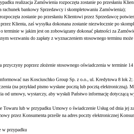
adku realizacja Zamówienia rozpoczęta zostanie po przesłaniu Klien
na rachunek bankowy Sprzedawcy i skompletowaniu Zamówienia);
 rozpoczęta zostanie po przesłaniu Klientowi przez Sprzedawcę potwi
i przez Klienta, zaś wysyłka dokonana zostanie niezwłocznie po skom
 o terminie w jakim jest on zobowiązany dokonać płatności za Zamówie
nym wezwaniu do zapłaty z wyznaczeniem stosownego terminu może 
rzyczyny poprzez złożenie stosownego oświadczenia w terminie 14 
nformować nas Kosciuschko Group Sp. z o.o., ul. Kredytowa 8 lok 2;
zenia (na przykład pismo wysłane pocztą lub pocztą elektroniczną). 
enia od umowy, wystarczy, aby wysłali Państwo informację dotyczącą
enie Towaru lub w przypadku Umowy o świadczenie Usług od dnia jej z
owy przez Konsumenta prześle na adres poczty elektronicznej Konsum
e w przypadku