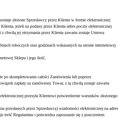
ostaje złożone Sprzedawcy przez Klienta w formie elektronicznej
enta, jeżeli na podany przez Klienta adres poczty elektronicznej
i z chwilą jej otrzymania przez Klienta zawarta zostaje Umowa
Dniach roboczych oraz godzinach wskazanych na stronie internetowej
etowej Sklepu i jego ilość,
ie po skompletowaniu całości Zamówienia lub poprzez
wiązek zapłaty za zamówiony Towar, z tą chwilą zostaje zawarta
lektronicznej przesyła Klientowi potwierdzenie warunków złożonego
a przesłanych przez Sprzedawcę) wiadomości elektronicznej na adres
tuje treść Regulaminu i potwierdza zapoznanie się z pouczeniem