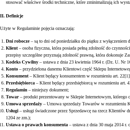
stosować właściwe środki techniczne, które zminimalizują ich wyst
II. Definicje
Użyte w Regulaminie pojęcia oznaczają:
Dni robocze
– są to dni od poniedziałku do piątku z wyłączeniem
Klient
– osoba fizyczna, która posiada pełną zdolność do czynnośc
przepisy szczególne przyznają zdolność prawną, która dokonuje Z
Kodeks Cywilny
– ustawa z dnia 23 kwietnia 1964 r. (Dz. U. Nr 16
Konto
– przydzielona danemu Klientowi część Sklepu Internetowe
Konsument
– Klient będący konsumentem w rozumieniu art. 22[1
Przedsiębiorca
– Klient będący przedsiębiorcą w rozumieniu art. 
Regulamin
– niniejszy dokument;
Towar
– produkt prezentowany w Sklepie Internetowym, którego o
Umowa sprzedaży
– Umowa sprzedaży Towarów w rozumieniu Ko
Usługi
– usługi świadczone przez Sprzedawcę na rzecz Klientów dro
1204 ze zm.);
Ustawa o prawach konsumenta
– ustawa z dnia 30 maja 2014 r.