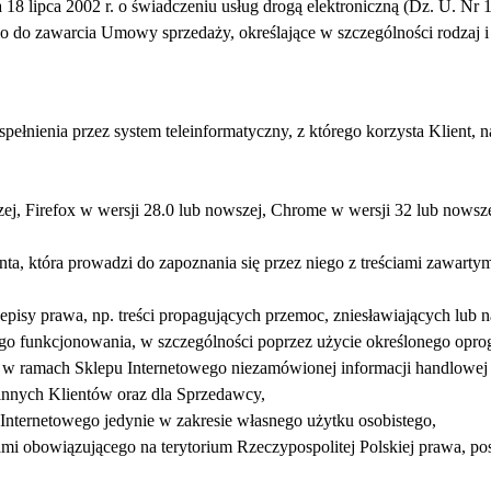
 18 lipca 2002 r. o świadczeniu usług drogą elektroniczną (Dz. U. Nr 
o do zawarcia Umowy sprzedaży, określające w szczególności rodzaj i
pełnienia przez system teleinformatyczny, z którego korzysta Klient
zej, Firefox w wersji 28.0 lub nowszej, Chrome w wersji 32 lub nowsze
a, która prowadzi do zapoznania się przez niego z treściami zawartym
zepisy prawa, np. treści propagujących przemoc, zniesławiających lub n
jego funkcjonowania, w szczególności poprzez użycie określonego opr
ie w ramach Sklepu Internetowego niezamówionej informacji handlowej
 innych Klientów oraz dla Sprzedawcy,
 Internetowego jedynie w zakresie własnego użytku osobistego,
ami obowiązującego na terytorium Rzeczypospolitej Polskiej prawa, p