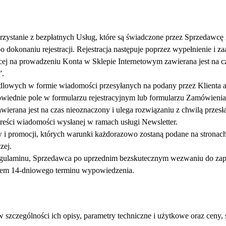
ystanie z bezpłatnych Usług, które są świadczone przez Sprzedawcę 
dokonaniu rejestracji. Rejestracja następuje poprzez wypełnienie i za
ej na prowadzeniu Konta w Sklepie Internetowym zawierana jest na cza
”.
owych w formie wiadomości przesyłanych na podany przez Klienta adr
wiednie pole w formularzu rejestracyjnym lub formularzu Zamówienia
erana jest na czas nieoznaczony i ulega rozwiązaniu z chwilą przesłan
treści wiadomości wysłanej w ramach usługi Newsletter.
 promocji, których warunki każdorazowo zostaną podane na stronach
zej.
egulaminu, Sprzedawca po uprzednim bezskutecznym wezwaniu do zapr
iem 14-dniowego terminu wypowiedzenia.
 szczególności ich opisy, parametry techniczne i użytkowe oraz ceny