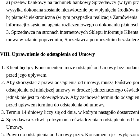
a) przelew bankowy na rachunek bankowy Sprzedawcy (w tym przyp
wysyłka dokonana zostanie niezwłocznie po wpłynięciu środków 
b) płatność elektroniczna (w tym przypadku realizacja Zamówienia
informacji z systemu agenta rozliczeniowego o dokonaniu płatnośc
3. Sprzedawca na stronach internetowych Sklepu informuje Klienta
mowa w zdaniu poprzednim, Sprzedawca po uprzednim bezskutecz
VIII. Uprawnienie do odstąpienia od Umowy
Klient będący Konsumentem może odstąpić od Umowy bez podania p
przed jego upływem.
Aby skorzystać z prawa odstąpienia od umowy, muszą Państwo poi
odstąpieniu od niniejszej umowy w drodze jednoznacznego oświadc
jednak nie jest to obowiązkowe. Aby zachować termin do odstąpi
przed upływem terminu do odstąpienia od umowy.
Termin 14-dniowy liczy się od dnia, w którym nastąpiło dostarcz
Sprzedawca z chwilą otrzymania oświadczenia o odstąpieniu od Um
Umowy.
Prawo do odstąpienia od Umowy przez Konsumenta jest wyłączon