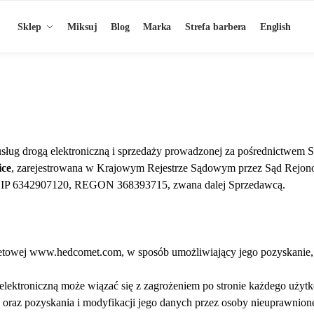
Sklep
Miksuj
Blog
Marka
Strefa barbera
English
usług drogą elektroniczną i sprzedaży prowadzonej za pośrednictwem 
ice
, zarejestrowana w Krajowym Rejestrze Sądowym przez Sąd Rejo
IP 6342907120, REGON 368393715, zwana dalej Sprzedawcą.
rnetowej www.hedcomet.com, w sposób umożliwiający jego pozyskanie, 
elektroniczną może wiązać się z zagrożeniem po stronie każdego użyt
oraz pozyskania i modyfikacji jego danych przez osoby nieuprawnion