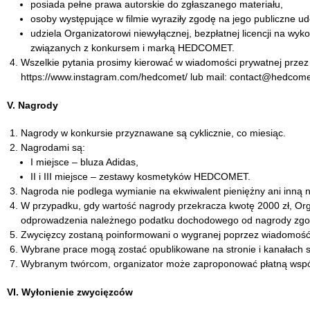
posiada pełne prawa autorskie do zgłaszanego materiału,
osoby występujące w filmie wyraziły zgodę na jego publiczne u
udziela Organizatorowi niewyłącznej, bezpłatnej licencji na wy
związanych z konkursem i marką HEDCOMET.
Wszelkie pytania prosimy kierować́ w wiadomości prywatnej prze
https://www.instagram.com/hedcomet/ lub mail: contact@hedcom
V. Nagrody
Nagrody w konkursie przyznawane są cyklicznie, co miesiąc.
Nagrodami są:
I miejsce – bluza Adidas,
II i III miejsce – zestawy kosmetyków HEDCOMET.
Nagroda nie podlega wymianie na ekwiwalent pieniężny ani inną 
W przypadku, gdy wartość nagrody przekracza kwotę 2000 zł, Orga
odprowadzenia należnego podatku dochodowego od nagrody zgod
Zwycięzcy zostaną poinformowani o wygranej poprzez wiadomość
Wybrane prace mogą zostać opublikowane na stronie i kanałach s
Wybranym twórcom, organizator może zaproponować płatną wspó
VI. Wyłonienie zwycięzców