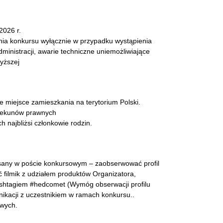
2026 r.
nia konkursu wyłącznie w przypadku wystąpienia
dministracji, awarie techniczne uniemożliwiające
yższej
e miejsce zamieszkania na terytorium Polski.
piekunów prawnych
 najbliżsi członkowie rodzin.
pisany w poście konkursowym – zaobserwować profil
filmik z udziałem produktów Organizatora,
ashtagiem #hedcomet (Wymóg obserwacji profilu
nikacji z uczestnikiem w ramach konkursu..
owych.