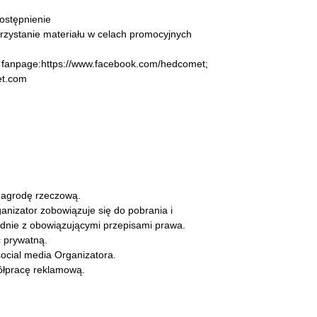
dostępnienie
korzystanie materiału w celach promocyjnych
z fanpage:https://www.facebook.com/hedcomet;
et.com
nagrodę rzeczową.
nizator zobowiązuje się do pobrania i
nie z obowiązującymi przepisami prawa.
 prywatną.
ocial media Organizatora.
łpracę reklamową.