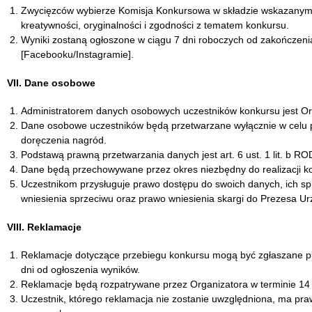
Zwycięzców wybierze Komisja Konkursowa w składzie wskazanym pr
kreatywności, oryginalności i zgodności z tematem konkursu.
Wyniki zostaną ogłoszone w ciągu 7 dni roboczych od zakończen
[Facebooku/Instagramie].
VII. Dane osobowe
Administratorem danych osobowych uczestników konkursu jest Or
Dane osobowe uczestników będą przetwarzane wyłącznie w celu p
doręczenia nagród.
Podstawą prawną przetwarzania danych jest art. 6 ust. 1 lit. b R
Dane będą przechowywane przez okres niezbędny do realizacji k
Uczestnikom przysługuje prawo dostępu do swoich danych, ich spr
wniesienia sprzeciwu oraz prawo wniesienia skargi do Prezesa
VIII. Reklamacje
Reklamacje dotyczące przebiegu konkursu mogą być zgłaszane pi
dni od ogłoszenia wyników.
Reklamacje będą rozpatrywane przez Organizatora w terminie 14 d
Uczestnik, którego reklamacja nie zostanie uwzględniona, ma p