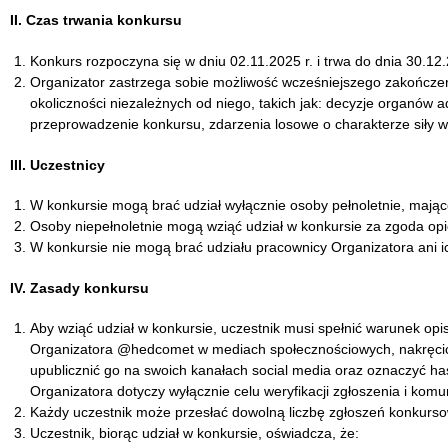
II. Czas trwania konkursu
Konkurs rozpoczyna się w dniu 02.11.2025 r. i trwa do dnia 30.12.
Organizator zastrzega sobie możliwość wcześniejszego zakończe
okoliczności niezależnych od niego, takich jak: decyzje organów a
przeprowadzenie konkursu, zdarzenia losowe o charakterze siły w
III. Uczestnicy
W konkursie mogą brać udział wyłącznie osoby pełnoletnie, mając
Osoby niepełnoletnie mogą wziąć udział w konkursie za zgoda o
W konkursie nie mogą brać udziału pracownicy Organizatora ani ich
IV. Zasady konkursu
Aby wziąć udział w konkursie, uczestnik musi spełnić warunek o
Organizatora @hedcomet w mediach społecznościowych, nakręcić 
upublicznić go na swoich kanałach social media oraz oznaczyć h
Organizatora dotyczy wyłącznie celu weryfikacji zgłoszenia i komu
Każdy uczestnik może przesłać dowolną liczbę zgłoszeń konkurs
Uczestnik, biorąc udział w konkursie, oświadcza, że: